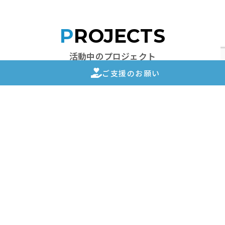
PROJECTS
活動中のプロジェクト
ご支援のお願い
2025-03-02
日本
災害支援
岩手県大船渡市 山火事緊急支援｜物資支援、資金